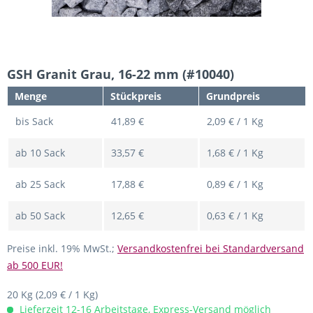
GSH Granit Grau, 16-22 mm (#10040)
Menge
Stückpreis
Grundpreis
bis
Sack
41,89 €
2,09 € / 1 Kg
ab
10
Sack
33,57 €
1,68 € / 1 Kg
ab
25
Sack
17,88 €
0,89 € / 1 Kg
ab
50
Sack
12,65 €
0,63 € / 1 Kg
Preise inkl. 19% MwSt.;
Versandkostenfrei bei Standardversand
ab 500 EUR!
20 Kg
(2,09 € / 1 Kg)
Lieferzeit 12-16 Arbeitstage, Express-Versand möglich