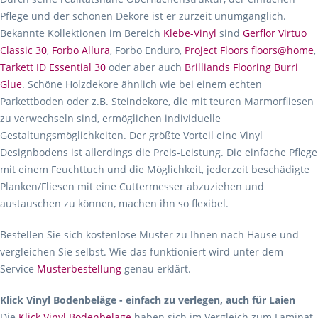
Pflege und der schönen Dekore ist er zurzeit unumgänglich.
Bekannte Kollektionen im Bereich
Klebe-Vinyl
sind
Gerflor Virtuo
Classic 30
,
Forbo Allura
, Forbo Enduro,
Project Floors floors@home
,
Tarkett ID Essential 30
oder aber auch
Brilliands Flooring Burri
Glue
. Schöne Holzdekore ähnlich wie bei einem echten
Parkettboden oder z.B. Steindekore, die mit teuren Marmorfliesen
zu verwechseln sind, ermöglichen individuelle
Gestaltungsmöglichkeiten. Der größte Vorteil eine Vinyl
Designbodens ist allerdings die Preis-Leistung. Die einfache Pflege
mit einem Feuchttuch und die Möglichkeit, jederzeit beschädigte
Planken/Fliesen mit eine Cuttermesser abzuziehen und
austauschen zu können, machen ihn so flexibel.
Bestellen Sie sich kostenlose Muster zu Ihnen nach Hause und
vergleichen Sie selbst. Wie das funktioniert wird unter dem
Service
Musterbestellung
genau erklärt.
Klick Vinyl Bodenbeläge - einfach zu verlegen, auch für Laien
Die
Klick Vinyl Bodenbeläge
haben sich im Vergleich zum Laminat