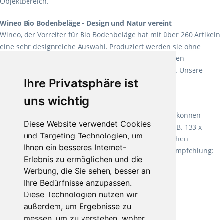
Objektbereich.
Wineo Bio Bodenbeläge - Design und Natur vereint
Wineo, der Vorreiter für Bio Bodenbeläge hat mit über 260 Artikeln
eine sehr designreiche Auswahl. Produziert werden sie ohne
Weichmacher und Lösungsmittel. Mit allen verfügbaren
Verlegearten ist er für jegliche Bauvorhaben attraktiv. Unsere
Ihre Privatsphäre ist
Empfehlung:
Wineo 1000 Multi Layer XXL
.
uns wichtig
Teppiche für ein angenehmes Laufgefühl
Fletco Teppichböden
machen es schon lange vor. Sie können
Diese Website verwendet Cookies
Teppich in Ihrem gewünschten Sondermaß kaufen, z.B. 133 x
und Targeting Technologien, um
60cm. Vor allem in Schlafzimmern aufgrund der weichen
Ihnen ein besseres Internet-
Oberfläche ein sehr beliebter Zusatzboden. Unsere Empfehlung:
Erlebnis zu ermöglichen und die
Fletco Fluffy und Fletco Hermelin
Werbung, die Sie sehen, besser an
Ihre Bedürfnisse anzupassen.
Diese Technologien nutzen wir
außerdem, um Ergebnisse zu
messen, um zu verstehen, woher