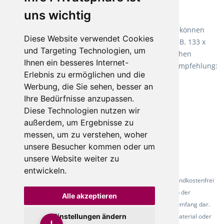
uns wichtig
Teppiche für ein angenehmes Laufgefühl
Fletco Teppichböden
machen es schon lange vor. Sie können
Diese Website verwendet Cookies
Teppich in Ihrem gewünschten Sondermaß kaufen, z.B. 133 x
und Targeting Technologien, um
60cm. Vor allem in Schlafzimmern aufgrund der weichen
Ihnen ein besseres Internet-
Oberfläche ein sehr beliebter Zusatzboden. Unsere Empfehlung:
Erlebnis zu ermöglichen und die
Fletco Fluffy und Fletco Hermelin
Werbung, die Sie sehen, besser an
Ihre Bedürfnisse anzupassen.
Diese Technologien nutzen wir
außerdem, um Ergebnisse zu
messen, um zu verstehen, woher
unsere Besucher kommen oder um
unsere Website weiter zu
entwickeln.
* Alle Preise inkl. gesetzl. Mehrwertsteuer - Alle Artikel versandkostenfrei
ab 500 Euro in Deutschland! Die Abbildungen dienen der
Alle akzeptieren
Produktpräsentation und stellen nicht zwingend den Lieferumfang dar.
Einstellungen ändern
Farbunterschiede der Abbildungen können durch das Fotomaterial oder