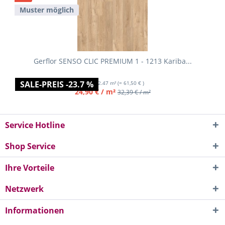
Muster möglich
Gerflor SENSO CLIC PREMIUM 1 - 1213 Kariba...
SALE-PREIS -23.7 %
Inhalt
2.47 m²
(= 61,50 € )
24,90 € / m²
32,39 € / m²
Service Hotline
Shop Service
Ihre Vorteile
Netzwerk
Informationen