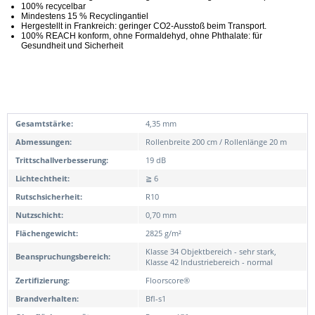
100% recycelbar
Mindestens 15 % Recyclingantiel
Hergestellt in Frankreich: geringer CO2-Ausstoß beim Transport.
100% REACH konform, ohne Formaldehyd, ohne Phthalate: für
Gesundheit und Sicherheit
Gesamtstärke:
4,35 mm
Abmessungen:
Rollenbreite 200 cm / Rollenlänge 20 m
Trittschallverbesserung:
19 dB
Lichtechtheit:
≧ 6
Rutschsicherheit:
R10
Nutzschicht:
0,70 mm
Flächengewicht:
2825 g/m²
Klasse 34 Objektbereich - sehr stark,
Beanspruchungsbereich:
Klasse 42 Industriebereich - normal
Zertifizierung:
Floorscore®
Brandverhalten:
Bfl-s1