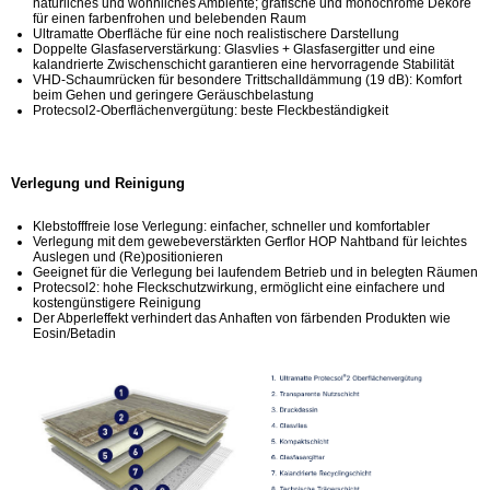
natürliches und wohnliches Ambiente; grafische und monochrome Dekore
für einen farbenfrohen und belebenden Raum
Ultramatte Oberfläche für eine noch realistischere Darstellung
Doppelte Glasfaserverstärkung: Glasvlies + Glasfasergitter und eine
kalandrierte Zwischenschicht garantieren eine hervorragende Stabilität
VHD-Schaumrücken für besondere Trittschalldämmung (19 dB): Komfort
beim Gehen und geringere Geräuschbelastung
Protecsol2-Oberflächenvergütung: beste Fleckbeständigkeit
Verlegung und Reinigung
Klebstofffreie lose Verlegung: einfacher, schneller und komfortabler
Verlegung mit dem gewebeverstärkten Gerflor HOP Nahtband für leichtes
Auslegen und (Re)positionieren
Geeignet für die Verlegung bei laufendem Betrieb und in belegten Räumen
Protecsol2: hohe Fleckschutzwirkung, ermöglicht eine einfachere und
kostengünstigere Reinigung
Der Abperleffekt verhindert das Anhaften von färbenden Produkten wie
Eosin/Betadin