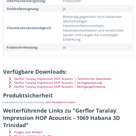
Oberflächenvergütung:
Protecsol®²
Stuhlrolleneignung:
Ja
Beständig gegenüber nicht färbenden
alkoholhaltigen
Handdesinfektionsmitteln,
Chemikalienbeständigkeit:
Haushaltschemikalien und verdünnten
Säuren und Laugen bei kurzzeitiger
Einwirkung
Fussbodenheizung:
Ja
Verfügbare Downloads:
Gerflor Taralay Impression HOP Acoustic | Technisches Datenblatt
Gerflor Taralay Impression HOP Acoustic | Verlegeanleitung
Gerflor Taralay Impression HOP Acoustic | Reinigungshinweise
Produktsicherheit
Verantwortlich für Produktsicherheit:
Siehe Herstellerinformation
Weiterführende Links zu "Gerflor Taralay
Impression HOP Acoustic - 1069 Habana 3D
Trinidad"
Fragen zum Artikel?