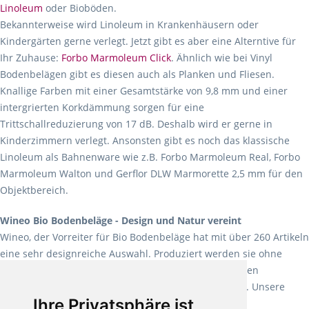
Linoleum
oder Bioböden.
Bekannterweise wird Linoleum in Krankenhäusern oder
Kindergärten gerne verlegt. Jetzt gibt es aber eine Alterntive für
Ihr Zuhause:
Forbo Marmoleum Click
. Ähnlich wie bei Vinyl
Bodenbelägen gibt es diesen auch als Planken und Fliesen.
Knallige Farben mit einer Gesamtstärke von 9,8 mm und einer
intergrierten Korkdämmung sorgen für eine
Trittschallreduzierung von 17 dB. Deshalb wird er gerne in
Kinderzimmern verlegt. Ansonsten gibt es noch das klassische
Linoleum als Bahnenware wie z.B. Forbo Marmoleum Real, Forbo
Marmoleum Walton und Gerflor DLW Marmorette 2,5 mm für den
Objektbereich.
Wineo Bio Bodenbeläge - Design und Natur vereint
Wineo, der Vorreiter für Bio Bodenbeläge hat mit über 260 Artikeln
eine sehr designreiche Auswahl. Produziert werden sie ohne
Weichmacher und Lösungsmittel. Mit allen verfügbaren
Verlegearten ist er für jegliche Bauvorhaben attraktiv. Unsere
Ihre Privatsphäre ist
Empfehlung:
Wineo 1000 Multi Layer XXL
.