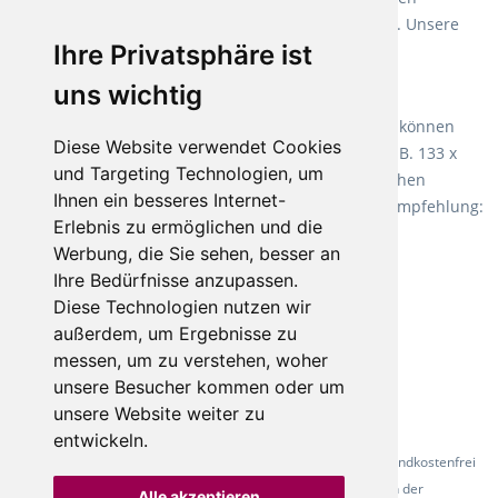
Verlegearten ist er für jegliche Bauvorhaben attraktiv. Unsere
Ihre Privatsphäre ist
Empfehlung:
Wineo 1000 Multi Layer XXL
.
uns wichtig
Teppiche für ein angenehmes Laufgefühl
Fletco Teppichböden
machen es schon lange vor. Sie können
Diese Website verwendet Cookies
Teppich in Ihrem gewünschten Sondermaß kaufen, z.B. 133 x
und Targeting Technologien, um
60cm. Vor allem in Schlafzimmern aufgrund der weichen
Ihnen ein besseres Internet-
Oberfläche ein sehr beliebter Zusatzboden. Unsere Empfehlung:
Erlebnis zu ermöglichen und die
Fletco Fluffy und Fletco Hermelin
Werbung, die Sie sehen, besser an
Ihre Bedürfnisse anzupassen.
Diese Technologien nutzen wir
außerdem, um Ergebnisse zu
messen, um zu verstehen, woher
unsere Besucher kommen oder um
unsere Website weiter zu
entwickeln.
* Alle Preise inkl. gesetzl. Mehrwertsteuer - Alle Artikel versandkostenfrei
ab 500 Euro in Deutschland! Die Abbildungen dienen der
Alle akzeptieren