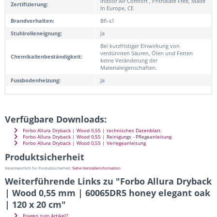
Indoor Air Comfort , Phthalate Free, Made
Zertifizierung:
In Europe, CE
Brandverhalten:
Bfl-s1
Stuhlrolleneignung:
Ja
Bei kurzfristiger Einwirkung von
verdünnten Säuren, Ölen und Fetten
Chemikalienbeständigkeit:
keine Veränderung der
Materialeigenschaften.
Fussbodenheizung:
Ja
Verfügbare Downloads:
Forbo Allura Dryback | Wood 0,55 | technisches Datenblatt
Forbo Allura Dryback | Wood 0,55 | Reinigungs - Pflegeanleitung
Forbo Allura Dryback | Wood 0,55 | Verlegeanleitung
Produktsicherheit
Verantwortlich für Produktsicherheit:
Siehe Herstellerinformation
Weiterführende Links zu "Forbo Allura Dryback
| Wood 0,55 mm | 60065DR5 honey elegant oak
| 120 x 20 cm"
Fragen zum Artikel?