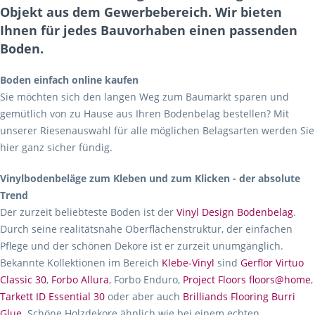
Objekt aus dem Gewerbebereich. Wir bieten
Ihnen für jedes Bauvorhaben einen passenden
Boden.
Boden einfach online kaufen
Sie möchten sich den langen Weg zum Baumarkt sparen und
gemütlich von zu Hause aus Ihren Bodenbelag bestellen? Mit
unserer Riesenauswahl für alle möglichen Belagsarten werden Sie
hier ganz sicher fündig.
Vinylbodenbeläge zum Kleben und zum Klicken - der absolute
Trend
Der zurzeit beliebteste Boden ist der
Vinyl Design Bodenbelag
.
Durch seine realitätsnahe Oberflächenstruktur, der einfachen
Pflege und der schönen Dekore ist er zurzeit unumgänglich.
Bekannte Kollektionen im Bereich
Klebe-Vinyl
sind
Gerflor Virtuo
Classic 30
,
Forbo Allura
, Forbo Enduro,
Project Floors floors@home
,
Tarkett ID Essential 30
oder aber auch
Brilliands Flooring Burri
Glue
. Schöne Holzdekore ähnlich wie bei einem echten