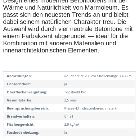
Design eines modernen Betonbodens mit der
Wärme und Natürlichkeit von Marmoleum. Es
passt sich den neuesten Trends an und bleibt
dabei seinem natürlichen Charakter treu. Die
Auswahl wird durch vier neutrale Betontöne mit
einem Farbakzent abgerundet — ideal für die
Kombination mit anderen Materialien und
innenarchitektonischen Elementen.
Abmessungen:
Rollenbreite 200 cm / Rollenlänge 30-33 m
Lichtechtheit:
Ja
Oberflächenvergütung:
Topshield Pro
Gesamtstärke:
2,5 mm
Beanspruchungsbereich:
Klasse 43 Industriebereich - stark
Brandverhalten:
Cfl-s1
Flächengewicht:
2,9 kg/m²
Fussbodenheizung:
Ja