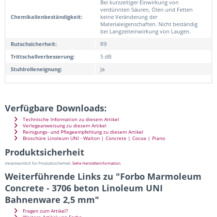
Bei kurzzeitiger Einwirkung von
verdünnten Säuren, Ölen und Fetten
Chemikalienbeständigkeit:
keine Veränderung der
Materialeigenschaften. Nicht beständig
bei Langzeiteinwirkung von Laugen.
Rutschsicherheit:
R9
Trittschallverbesserung:
5 dB
Stuhlrolleneignung:
Ja
Verfügbare Downloads:
Technische Information zu diesem Artikel
Verlegeanweisung zu diesem Artikel
Reinigungs- und Pflegeempfehlung zu diesem Artikel
Broschüre Linoleum UNI - Walton | Concrete | Cocoa | Piano
Produktsicherheit
Verantwortlich für Produktsicherheit:
Siehe Herstellerinformation
Weiterführende Links zu "Forbo Marmoleum
Concrete - 3706 beton Linoleum UNI
Bahnenware 2,5 mm"
Fragen zum Artikel?