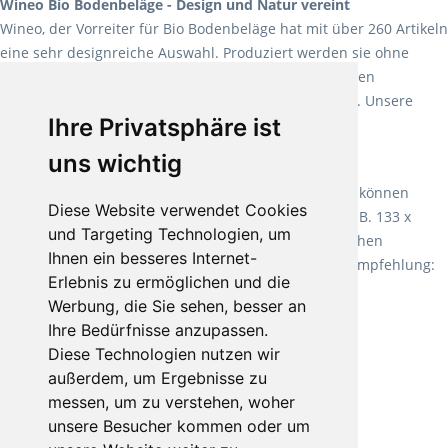
Wineo Bio Bodenbeläge - Design und Natur vereint
Wineo, der Vorreiter für Bio Bodenbeläge hat mit über 260 Artikeln
eine sehr designreiche Auswahl. Produziert werden sie ohne
Weichmacher und Lösungsmittel. Mit allen verfügbaren
Verlegearten ist er für jegliche Bauvorhaben attraktiv. Unsere
Ihre Privatsphäre ist
Empfehlung:
Wineo 1000 Multi Layer XXL
.
uns wichtig
Teppiche für ein angenehmes Laufgefühl
Fletco Teppichböden
machen es schon lange vor. Sie können
Diese Website verwendet Cookies
Teppich in Ihrem gewünschten Sondermaß kaufen, z.B. 133 x
und Targeting Technologien, um
60cm. Vor allem in Schlafzimmern aufgrund der weichen
Ihnen ein besseres Internet-
Oberfläche ein sehr beliebter Zusatzboden. Unsere Empfehlung:
Erlebnis zu ermöglichen und die
Fletco Fluffy und Fletco Hermelin
Werbung, die Sie sehen, besser an
Ihre Bedürfnisse anzupassen.
Diese Technologien nutzen wir
außerdem, um Ergebnisse zu
messen, um zu verstehen, woher
unsere Besucher kommen oder um