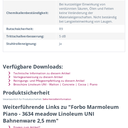
Bei kurzzeitiger Einwirkung von
verdünnten Säuren, Ölen und Fetten
Chemikalienbeständigkeit:
keine Veränderung der
Materialeigenschaften. Nicht beständig
bei Langzeiteinwirkung von Laugen.
Rutschsicherheit:
R9
Trittschallverbesserung:
5 dB
Stuhlrolleneignung:
Ja
Verfügbare Downloads:
Technische Information zu diesem Artikel
Verlegeanweisung zu diesem Artikel
Reinigungs- und Pflegeempfehlung zu diesem Artikel
Broschüre Linoleum UNI - Walton | Concrete | Cocoa | Piano
Produktsicherheit
Verantwortlich für Produktsicherheit:
Siehe Herstellerinformation
Weiterführende Links zu "Forbo Marmoleum
Piano - 3634 meadow Linoleum UNI
Bahnenware 2,5 mm"
Fragen zum Artikel?