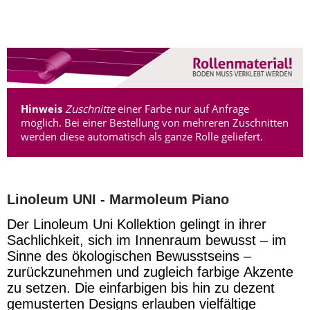
Hinweis
Zuschnitte
einer Farbe nur auf Anfrage
möglich. Bei einer Bestellung von mehreren Zuschnitten
werden diese automatisch als ganze Rolle geliefert.
Linoleum UNI -
Marmoleum Piano
Der Linoleum Uni Kollektion gelingt in ihrer
Sachlichkeit, sich im Innenraum bewusst – im
Sinne des ökologischen Bewusstseins –
zurückzunehmen und zugleich farbige Akzente
zu setzen. Die einfarbigen bis hin zu dezent
gemusterten Designs erlauben vielfältige