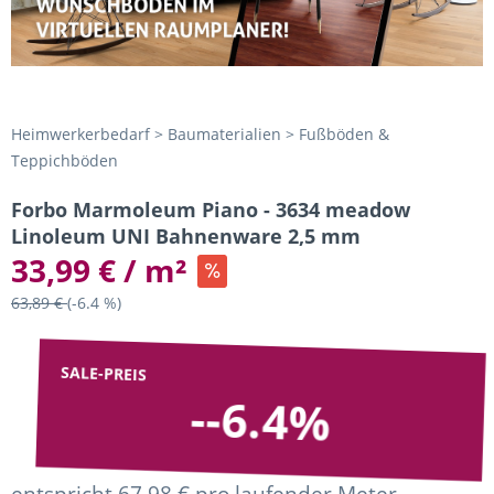
Heimwerkerbedarf > Baumaterialien > Fußböden &
Teppichböden
Forbo Marmoleum Piano - 3634 meadow
Linoleum UNI Bahnenware 2,5 mm
33,99 € / m²
63,89 €
(-6.4 %)
SALE-PREIS
--6.4%
entspricht 67,98 € pro laufender Meter