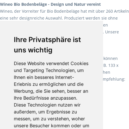
Wineo Bio Bodenbeläge - Design und Natur vereint
Wineo, der Vorreiter für Bio Bodenbeläge hat mit über 260 Artikeln
eine sehr designreiche Auswahl. Produziert werden sie ohne
Weichmacher und Lösungsmittel. Mit allen verfügbaren
Verlegearten ist er für jegliche Bauvorhaben attraktiv. Unsere
Ihre Privatsphäre ist
Empfehlung:
Wineo 1000 Multi Layer XXL
.
uns wichtig
Teppiche für ein angenehmes Laufgefühl
Fletco Teppichböden
machen es schon lange vor. Sie können
Diese Website verwendet Cookies
Teppich in Ihrem gewünschten Sondermaß kaufen, z.B. 133 x
und Targeting Technologien, um
60cm. Vor allem in Schlafzimmern aufgrund der weichen
Ihnen ein besseres Internet-
Oberfläche ein sehr beliebter Zusatzboden. Unsere Empfehlung:
Erlebnis zu ermöglichen und die
Fletco Fluffy und Fletco Hermelin
Werbung, die Sie sehen, besser an
Ihre Bedürfnisse anzupassen.
Diese Technologien nutzen wir
außerdem, um Ergebnisse zu
messen, um zu verstehen, woher
unsere Besucher kommen oder um