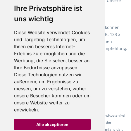
Verlegearten ist er für jegliche Bauvorhaben attraktiv. Unsere
Ihre Privatsphäre ist
Empfehlung:
Wineo 1000 Multi Layer XXL
.
uns wichtig
Teppiche für ein angenehmes Laufgefühl
Fletco Teppichböden
machen es schon lange vor. Sie können
Diese Website verwendet Cookies
Teppich in Ihrem gewünschten Sondermaß kaufen, z.B. 133 x
und Targeting Technologien, um
60cm. Vor allem in Schlafzimmern aufgrund der weichen
Ihnen ein besseres Internet-
Oberfläche ein sehr beliebter Zusatzboden. Unsere Empfehlung:
Erlebnis zu ermöglichen und die
Fletco Fluffy und Fletco Hermelin
Werbung, die Sie sehen, besser an
Ihre Bedürfnisse anzupassen.
Diese Technologien nutzen wir
außerdem, um Ergebnisse zu
messen, um zu verstehen, woher
unsere Besucher kommen oder um
unsere Website weiter zu
entwickeln.
* Alle Preise inkl. gesetzl. Mehrwertsteuer - Alle Artikel versandkostenfrei
ab 500 Euro in Deutschland! Die Abbildungen dienen der
Alle akzeptieren
Produktpräsentation und stellen nicht zwingend den Lieferumfang dar.