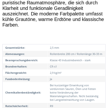
puristische Raumatmosphäre, die sich durch
Klarheit und funktionale Geradlinigkeit
auszeichnet. Die moderne Farbpalette umfasst
kühle Grautöne, warme Erdtöne und klassische
Farben.
Gesamtstärke:
2,5 mm
Abmessungen:
Rollenbreite 200 cm / Rollenlänge 30-33 m
Beanspruchungsbereich:
Klasse 43 Industriebereich - stark
Brandverhalten:
Cfl-s1
Flächengewicht:
2,9 kg/m²
Fussbodenheizung:
Ja
Bei kurzzeitiger Einwirkung von
verdünnten Säuren, Ölen und Fetten
Chemikalienbeständigkeit:
keine Veränderung der
Materialeigenschaften. Nicht beständig
bei Langzeiteinwirkung von Laugen.
Rutschsicherheit:
R9