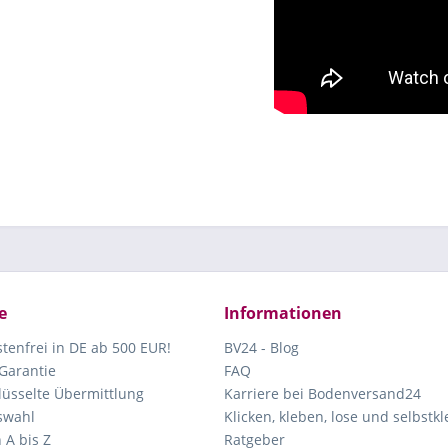
e
Informationen
tenfrei in DE ab 500 EUR!
BV24 - Blog
Garantie
FAQ
lüsselte Übermittlung
Karriere bei Bodenversand24
swahl
Klicken, kleben, lose und selbstk
 A bis Z
Ratgeber