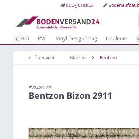
ECO
CHOICE
Bodenaufbaub
2
Kork
BIO
PVC
Vinyl Designbelag
Linoleum
K

Übersicht
Marken
Bentzon
BV2420107
Bentzon Bizon 2911