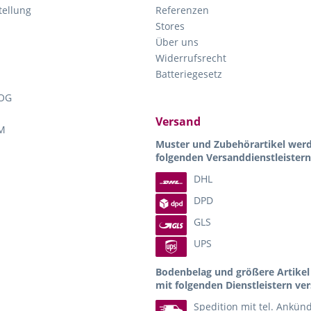
ellung
Referenzen
Stores
Über uns
Widerrufsrecht
Batteriegesetz
OG
Versand
M
Muster und Zubehörartikel wer
folgenden Versanddienstleistern
DHL
DPD
GLS
UPS
Bodenbelag und größere Artike
mit folgenden Dienstleistern ver
Spedition mit tel. Ankün