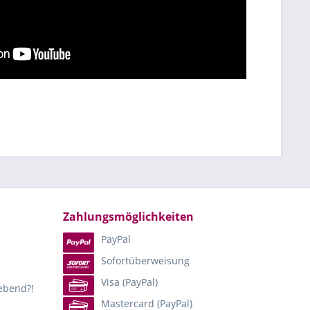
Zahlungsmöglichkeiten
PayPal
Sofortüberweisung
Visa (PayPal)
lebend?!
Mastercard (PayPal)