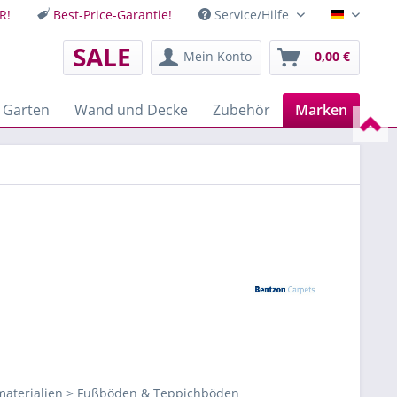
R!
Best-Price-Garantie!
Service/Hilfe
Deutsch
SALE
Mein Konto
0,00 €
 Garten
Wand und Decke
Zubehör
Marken
aterialien > Fußböden & Teppichböden