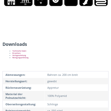
Downloads
Technische Daten
Broschüre
Verlegeanleitung
Reinigungsanleitung
Abmessungen:
Bahnen ca. 200 cm breit
Herstellungsart:
gewebt
Rückenausrüstung:
Appretur
Material der
100% Polyamid
Polnutzschicht:
Oberseitengestaltung:
Schlinge
Poleinsatzgewicht:
ca. 550 g/m²