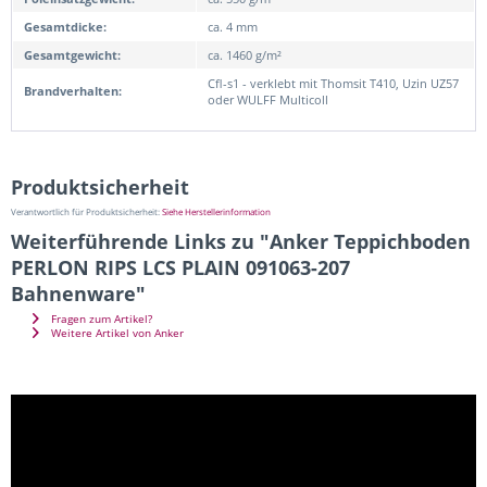
Gesamtdicke:
ca. 4 mm
Gesamtgewicht:
ca. 1460 g/m²
Cfl-s1 - verklebt mit Thomsit T410, Uzin UZ57
Brandverhalten:
oder WULFF Multicoll
Produktsicherheit
Verantwortlich für Produktsicherheit:
Siehe Herstellerinformation
Weiterführende Links zu "Anker Teppichboden
PERLON RIPS LCS PLAIN 091063-207
Bahnenware"
Fragen zum Artikel?
Weitere Artikel von Anker