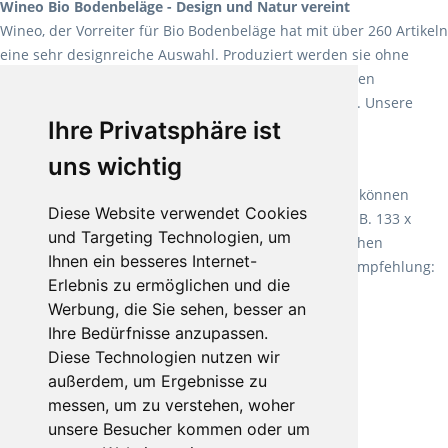
Wineo Bio Bodenbeläge - Design und Natur vereint
Wineo, der Vorreiter für Bio Bodenbeläge hat mit über 260 Artikeln
eine sehr designreiche Auswahl. Produziert werden sie ohne
Weichmacher und Lösungsmittel. Mit allen verfügbaren
Verlegearten ist er für jegliche Bauvorhaben attraktiv. Unsere
Ihre Privatsphäre ist
Empfehlung:
Wineo 1000 Multi Layer XXL
.
uns wichtig
Teppiche für ein angenehmes Laufgefühl
Fletco Teppichböden
machen es schon lange vor. Sie können
Diese Website verwendet Cookies
Teppich in Ihrem gewünschten Sondermaß kaufen, z.B. 133 x
und Targeting Technologien, um
60cm. Vor allem in Schlafzimmern aufgrund der weichen
Ihnen ein besseres Internet-
Oberfläche ein sehr beliebter Zusatzboden. Unsere Empfehlung:
Erlebnis zu ermöglichen und die
Fletco Fluffy und Fletco Hermelin
Werbung, die Sie sehen, besser an
Ihre Bedürfnisse anzupassen.
Diese Technologien nutzen wir
außerdem, um Ergebnisse zu
messen, um zu verstehen, woher
unsere Besucher kommen oder um