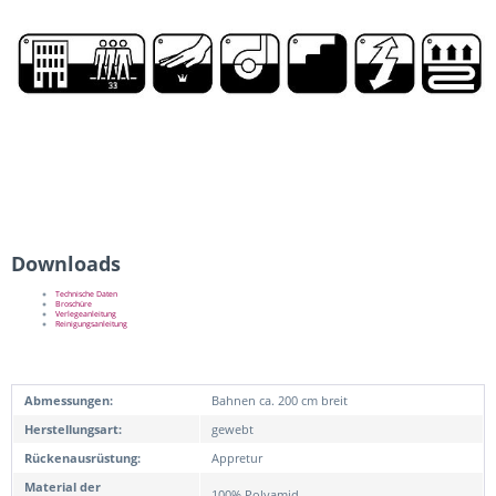
Downloads
Technische Daten
Broschüre
Verlegeanleitung
Reinigungsanleitung
Abmessungen:
Bahnen ca. 200 cm breit
Herstellungsart:
gewebt
Rückenausrüstung:
Appretur
Material der
100% Polyamid