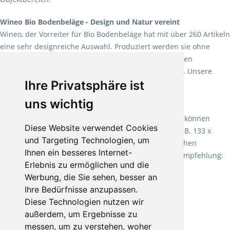
Wineo Bio Bodenbeläge - Design und Natur vereint
Wineo, der Vorreiter für Bio Bodenbeläge hat mit über 260 Artikeln
eine sehr designreiche Auswahl. Produziert werden sie ohne
Weichmacher und Lösungsmittel. Mit allen verfügbaren
Verlegearten ist er für jegliche Bauvorhaben attraktiv. Unsere
Ihre Privatsphäre ist
Empfehlung:
Wineo 1000 Multi Layer XXL
.
uns wichtig
Teppiche für ein angenehmes Laufgefühl
Fletco Teppichböden
machen es schon lange vor. Sie können
Diese Website verwendet Cookies
Teppich in Ihrem gewünschten Sondermaß kaufen, z.B. 133 x
und Targeting Technologien, um
60cm. Vor allem in Schlafzimmern aufgrund der weichen
Ihnen ein besseres Internet-
Oberfläche ein sehr beliebter Zusatzboden. Unsere Empfehlung:
Erlebnis zu ermöglichen und die
Fletco Fluffy und Fletco Hermelin
Werbung, die Sie sehen, besser an
Ihre Bedürfnisse anzupassen.
Diese Technologien nutzen wir
außerdem, um Ergebnisse zu
messen, um zu verstehen, woher