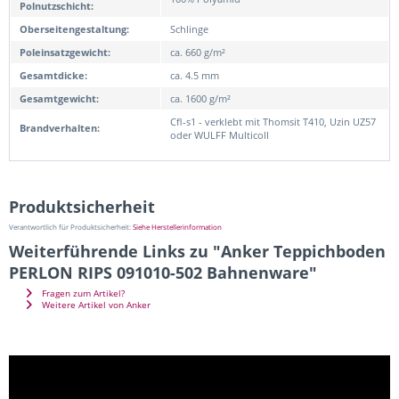
Polnutzschicht:
Oberseitengestaltung:
Schlinge
Poleinsatzgewicht:
ca. 660 g/m²
Gesamtdicke:
ca. 4.5 mm
Gesamtgewicht:
ca. 1600 g/m²
Cfl-s1 - verklebt mit Thomsit T410, Uzin UZ57
Brandverhalten:
oder WULFF Multicoll
Produktsicherheit
Verantwortlich für Produktsicherheit:
Siehe Herstellerinformation
Weiterführende Links zu "Anker Teppichboden
PERLON RIPS 091010-502 Bahnenware"
Fragen zum Artikel?
Weitere Artikel von Anker