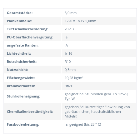
Gesamtstärke:
5,0 mm
Plankenmaße:
1220 x 180 x 5,0mm
Trittschallverbesserung:
20 dB
PU-Oberflächenvergütung:
Ja
angefaste Kanten:
JA
Lichtechtheit:
≧ 16
Rutschsicherheit:
R10
Nutzschicht:
0,3mm
Flächengewicht:
10,28 kg/m²
Brandverhalten:
Bfl-s1
geeignet bei Stuhlrollen gem. EN 12529,
Stuhlrolleneignung:
Typ W
gegeben(Bei kurzzeitiger Einwirkung von
Chemikalienbeständigkeit:
gebräuchlichen, haushaltsüblichen
Mitteln)
Fussbodenheizung:
Ja, geeignet (bis 28 ° C)