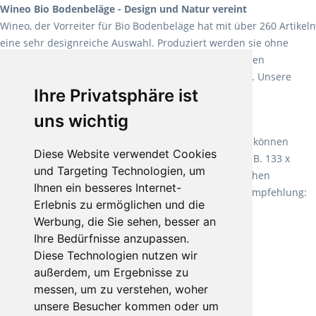
Wineo Bio Bodenbeläge - Design und Natur vereint
Wineo, der Vorreiter für Bio Bodenbeläge hat mit über 260 Artikeln
eine sehr designreiche Auswahl. Produziert werden sie ohne
Weichmacher und Lösungsmittel. Mit allen verfügbaren
Verlegearten ist er für jegliche Bauvorhaben attraktiv. Unsere
Ihre Privatsphäre ist
Empfehlung:
Wineo 1000 Multi Layer XXL
.
uns wichtig
Teppiche für ein angenehmes Laufgefühl
Fletco Teppichböden
machen es schon lange vor. Sie können
Diese Website verwendet Cookies
Teppich in Ihrem gewünschten Sondermaß kaufen, z.B. 133 x
und Targeting Technologien, um
60cm. Vor allem in Schlafzimmern aufgrund der weichen
Ihnen ein besseres Internet-
Oberfläche ein sehr beliebter Zusatzboden. Unsere Empfehlung:
Erlebnis zu ermöglichen und die
Fletco Fluffy und Fletco Hermelin
Werbung, die Sie sehen, besser an
Ihre Bedürfnisse anzupassen.
Diese Technologien nutzen wir
außerdem, um Ergebnisse zu
messen, um zu verstehen, woher
unsere Besucher kommen oder um