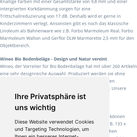
Knallige Farben mit einer Gesamtstärke von 9,8 mm und einer
intergrierten Korkdämmung sorgen für eine
Trittschallreduzierung von 17 dB. Deshalb wird er gerne in
Kinderzimmern verlegt. Ansonsten gibt es noch das klassische
Linoleum als Bahnenware wie z.B. Forbo Marmoleum Real, Forbo
Marmoleum Walton und Gerflor DLW Marmorette 2,5 mm für den
Objektbereich.
Wineo Bio Bodenbeläge - Design und Natur vereint
Wineo, der Vorreiter für Bio Bodenbeläge hat mit über 260 Artikeln
eine sehr designreiche Auswahl. Produziert werden sie ohne
Weichmacher und Lösungsmittel. Mit allen verfügbaren
Verlegearten ist er für jegliche Bauvorhaben attraktiv. Unsere
Ihre Privatsphäre ist
Empfehlung:
Wineo 1000 Multi Layer XXL
.
uns wichtig
Teppiche für ein angenehmes Laufgefühl
Fletco Teppichböden
machen es schon lange vor. Sie können
Diese Website verwendet Cookies
Teppich in Ihrem gewünschten Sondermaß kaufen, z.B. 133 x
und Targeting Technologien, um
60cm. Vor allem in Schlafzimmern aufgrund der weichen
Ihnen ein besseres Internet-