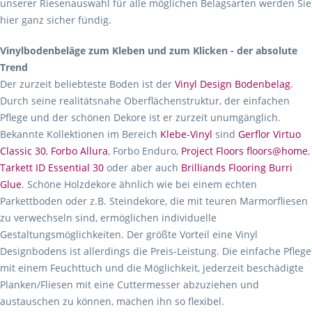
unserer Riesenauswahl für alle möglichen Belagsarten werden Sie
hier ganz sicher fündig.
Vinylbodenbeläge zum Kleben und zum Klicken - der absolute
Trend
Der zurzeit beliebteste Boden ist der
Vinyl Design Bodenbelag
.
Durch seine realitätsnahe Oberflächenstruktur, der einfachen
Pflege und der schönen Dekore ist er zurzeit unumgänglich.
Bekannte Kollektionen im Bereich
Klebe-Vinyl
sind
Gerflor Virtuo
Classic 30
,
Forbo Allura
, Forbo Enduro,
Project Floors floors@home
,
Tarkett ID Essential 30
oder aber auch
Brilliands Flooring Burri
Glue
. Schöne Holzdekore ähnlich wie bei einem echten
Parkettboden oder z.B. Steindekore, die mit teuren Marmorfliesen
zu verwechseln sind, ermöglichen individuelle
Gestaltungsmöglichkeiten. Der größte Vorteil eine Vinyl
Designbodens ist allerdings die Preis-Leistung. Die einfache Pflege
mit einem Feuchttuch und die Möglichkeit, jederzeit beschädigte
Planken/Fliesen mit eine Cuttermesser abzuziehen und
austauschen zu können, machen ihn so flexibel.